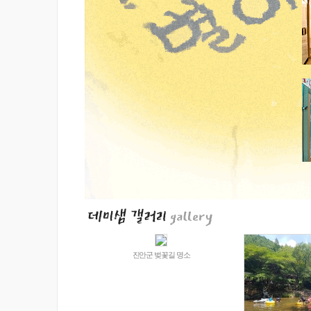
진안군 벚꽃길 명소