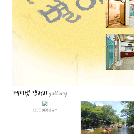
진안군 벚꽃길 명소