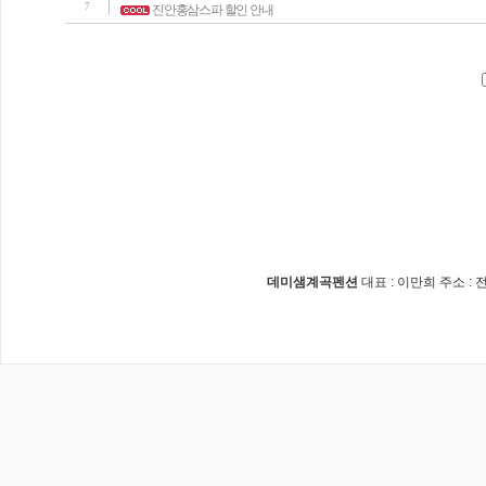
7
진안홍삼스파 할인 안내
데미샘계곡펜션
대표 : 이만희 주소 :