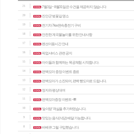
21
7월1일~ 8월31일은 수건을 제공하지 않습니다
20
진안군 벚꽃길 명소
19
전기차 7kw완속충전기 구비
18
안전한 계곡물놀이를 위한 안내사항
17
펜션이용시간 안내
16
픽업서비스 관련 공지
15
아이들과 함께하는 목공체험 시작합니다.
14
편백도마 증정 이벤트 종료
13
편백도마가 소진되어, 편백 빵도마로 드립니다.
12
정자와 평상대여
11
편백도마증정 이벤트~!!!!!
10
'숲이랑' 객실을 추가하였습니다.
9
맛있는 음식(식당) 배달 가능합니다.
8
바베큐 그릴 구입했습니다.