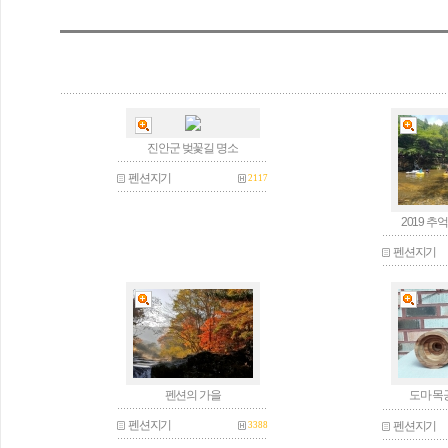
진안군 벚꽃길 명소
펜션지기
2117
2019 
펜션지기
펜션의 가을
도마 목
펜션지기
펜션지기
3388