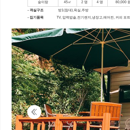
숲이랑
45㎡
2 명
4 명
80,000 
- 객실구조
방1(침대),욕실,주방
- 집기품목
TV, 압력밥솥,전기렌지,냉장고,에어컨, 커피 포